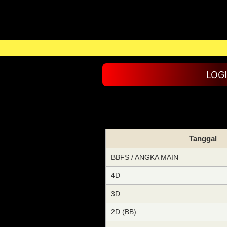
LOG
Tanggal
BBFS / ANGKA MAIN
4D
3D
2D (BB)