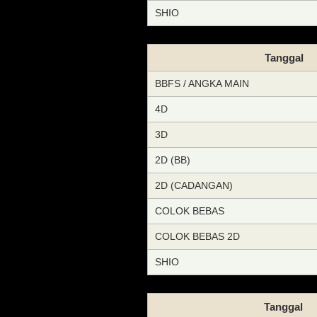
SHIO
Tanggal
BBFS / ANGKA MAIN
4D
3D
2D (BB)
2D (CADANGAN)
COLOK BEBAS
COLOK BEBAS 2D
SHIO
Tanggal