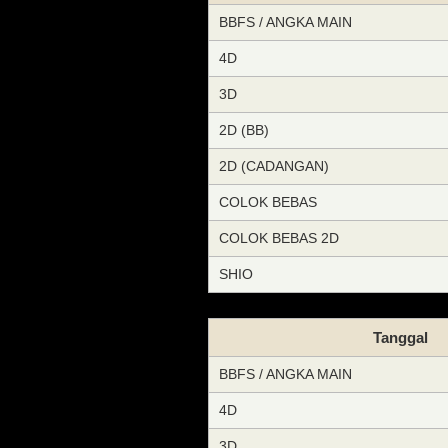
BBFS / ANGKA MAIN
4D
3D
2D (BB)
2D (CADANGAN)
COLOK BEBAS
COLOK BEBAS 2D
SHIO
Tanggal
BBFS / ANGKA MAIN
4D
3D