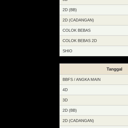
2D (BB)
2D (CADANGAN)
COLOK BEBAS
COLOK BEBAS 2D
SHIO
Tanggal
BBFS / ANGKA MAIN
4D
3D
2D (BB)
2D (CADANGAN)