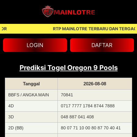
OR
RTP MAINLOTRE TERBARU DAN TERGAC
LOGIN
DAFTAR
Prediksi Togel Oregon 9 Pools
Tanggal
2026-08-08
BBFS / ANGKA MAIN
70841
4D
0717 7777 1784 8744 7888
3D
048 887 041 408
2D (BB)
80 07 71 10 00 80 87 70 40 41