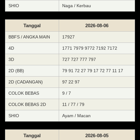
SHIO
Naga / Kerbau
Tanggal
2026-08-06
BBFS / ANGKA MAIN
17927
4D
1771 7979 9772 7192 7172
3D
727 727 777 797
2D (BB)
79 91 72 27 79 17 72 77 11 17
2D (CADANGAN)
97 22 97
COLOK BEBAS
9 / 7
COLOK BEBAS 2D
11 / 77 / 79
SHIO
Ayam / Macan
Tanggal
2026-08-05