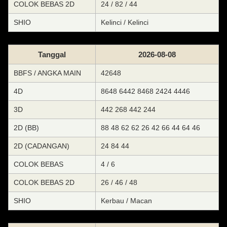
COLOK BEBAS 2D
24 / 82 / 44
SHIO
Kelinci / Kelinci
Tanggal
2026-08-08
BBFS / ANGKA MAIN
42648
4D
8648 6442 8468 2424 4446
3D
442 268 442 244
2D (BB)
88 48 62 62 26 42 66 44 64 46
2D (CADANGAN)
24 84 44
COLOK BEBAS
4 / 6
COLOK BEBAS 2D
26 / 46 / 48
SHIO
Kerbau / Macan