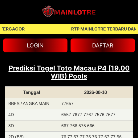
 TERGACOR
RTP MAINLOTRE TERBARU DAN 
LOGIN
DAFTAR
Prediksi Togel Toto Macau P4 (19.00
WIB) Pools
Tanggal
2026-08-10
BBFS / ANGKA MAIN
77657
4D
6557 7677 7767 7576 7677
3D
667 766 575 666
2D (BB)
76 77 57 77 75 76 77 67 77 56