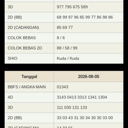
3D
977 795 675 589
2D (BB)
68 99 97 96 85 99 77 86 98 86
2D (CADANGAN)
85 69 77
COLOK BEBAS
8 / 6
COLOK BEBAS 2D
88 / 58 / 99
SHIO
Kuda / Kuda
Tanggal
2026-08-05
BBFS / ANGKA MAIN
01343
4D
3143 0413 3313 1341 1304
3D
111 030 131 133
2D (BB)
33 03 43 31 30 34 30 30 33 00