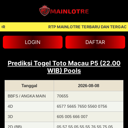
OR
RTP MAINLOTRE TERBARU DAN TERGACO
LOGIN
DAFTAR
Prediksi Togel Toto Macau P5 (22.00
WIB) Pools
Tanggal
2026-08-08
BBFS / ANGKA MAIN
70655
4D
6577 5665 7650 5560 0756
3D
605 005 666 007
2D (BB)
05 57 55 05 55 55 76 55 75 05