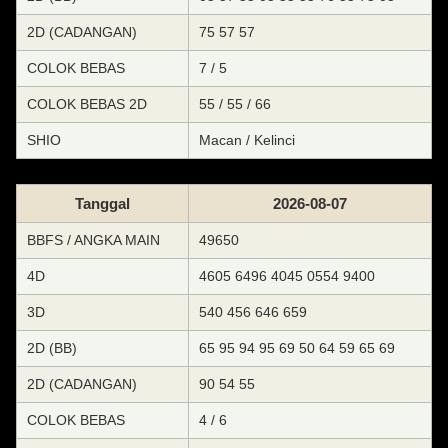
2D (CADANGAN)
75 57 57
COLOK BEBAS
7 / 5
COLOK BEBAS 2D
55 / 55 / 66
SHIO
Macan / Kelinci
Tanggal
2026-08-07
BBFS / ANGKA MAIN
49650
4D
4605 6496 4045 0554 9400
3D
540 456 646 659
2D (BB)
65 95 94 95 69 50 64 59 65 69
2D (CADANGAN)
90 54 55
COLOK BEBAS
4 / 6