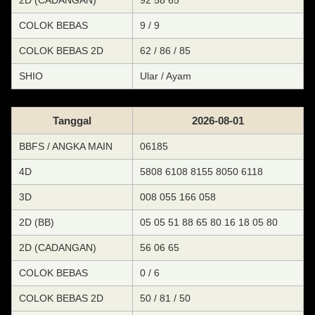
2D (CADANGAN)
92 58 65
COLOK BEBAS
9 / 9
COLOK BEBAS 2D
62 / 86 / 85
SHIO
Ular / Ayam
Tanggal
2026-08-01
BBFS / ANGKA MAIN
06185
4D
5808 6108 8155 8050 6118
3D
008 055 166 058
2D (BB)
05 05 51 88 65 80 16 18 05 80
2D (CADANGAN)
56 06 65
COLOK BEBAS
0 / 6
COLOK BEBAS 2D
50 / 81 / 50