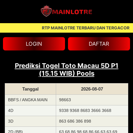
RTP MAINLOTRE TERBARU DAN TERGACOR
LOGIN
DAFTAR
Prediksi Togel Toto Macau 5D P1
(15.15 WIB) Pools
Tanggal
2026-08-07
BBFS / ANGKA MAIN
98663
4D
9338 9368 8683 3666 3668
3D
863 686 386 898
2D (BB)
63 68 86 98 68 86 66 63 63 69