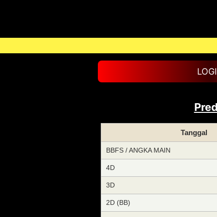
LOG
Pred
Tanggal
BBFS / ANGKA MAIN
4D
3D
2D (BB)