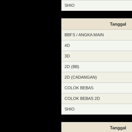
SHIO
Tanggal
BBFS / ANGKA MAIN
4D
3D
2D (BB)
2D (CADANGAN)
COLOK BEBAS
COLOK BEBAS 2D
SHIO
Tanggal