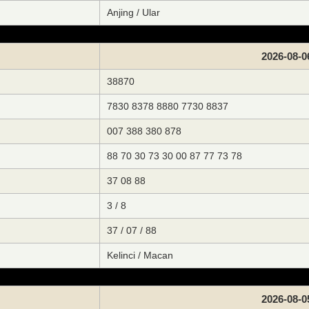
Anjing / Ular
2026-08-0
38870
7830 8378 8880 7730 8837
007 388 380 878
88 70 30 73 30 00 87 77 73 78
37 08 88
3 / 8
37 / 07 / 88
Kelinci / Macan
2026-08-0